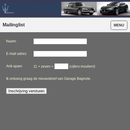
Mailinglist
MENU
Naam:
E-mail adres:
Anti-spam
11 + zeven =
(cijfers invullen!)
Ik ontvang graag de nieuwsbrief van Garage Bagnole.