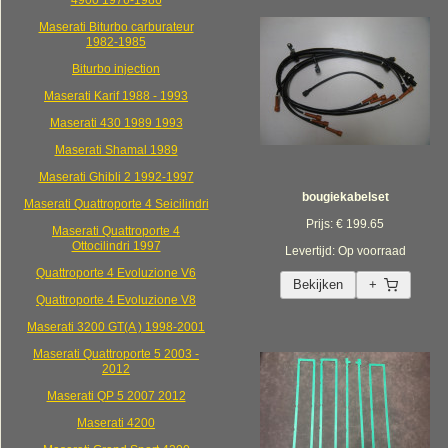
4900 1976-1986
Maserati Biturbo carburateur
1982-1985
Biturbo injection
Maserati Karif 1988 - 1993
Maserati 430 1989 1993
Maserati Shamal 1989
Maserati Ghibli 2 1992-1997
bougiekabelset
Maserati Quattroporte 4 Seicilindri
Prijs: € 199.65
Maserati Quattroporte 4
Ottocilindri 1997
Levertijd: Op voorraad
Quattroporte 4 Evoluzione V6
Bekijken
+
Quattroporte 4 Evoluzione V8
Maserati 3200 GT(A ) 1998-2001
Maserati Quattroporte 5 2003 -
2012
Maserati QP 5 2007 2012
Maserati 4200