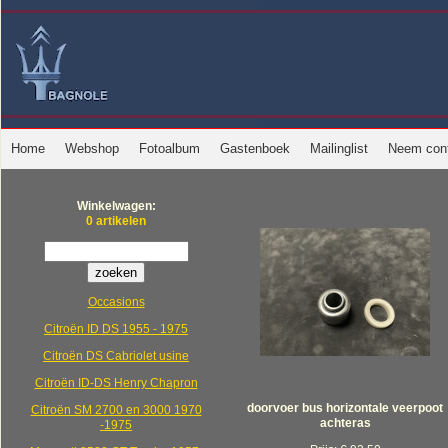
Home
Webshop
Fotoalbum
Gastenboek
Mailinglist
Neem cont
Winkelwagen:
0 artikelen
Occasions
Citroën ID DS 1955 - 1975
Citroën DS Cabriolet usine
Citroën ID-DS Henry Chapron
doorvoer bus horizontale veerpoot
Citroën SM 2700 en 3000 1970
achteras
-1975