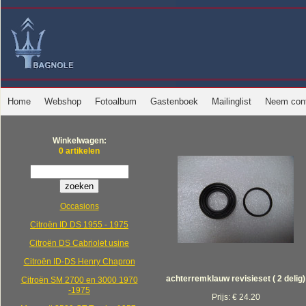
Home
Webshop
Fotoalbum
Gastenboek
Mailinglist
Neem cont
Winkelwagen:
0 artikelen
Occasions
Citroën ID DS 1955 - 1975
Citroën DS Cabriolet usine
Citroën ID-DS Henry Chapron
achterremklauw revisieset ( 2 delig)
Citroën SM 2700 en 3000 1970
-1975
Prijs: € 24.20