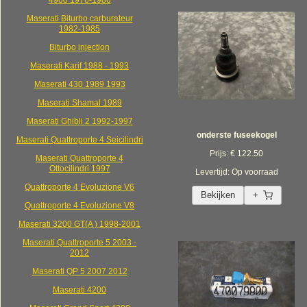
4900 1976-1986
Maserati Biturbo carburateur
1982-1985
Biturbo injection
Maserati Karif 1988 - 1993
Maserati 430 1989 1993
Maserati Shamal 1989
Maserati Ghibli 2 1992-1997
onderste fuseekogel
Maserati Quattroporte 4 Seicilindri
Prijs: € 122.50
Maserati Quattroporte 4
Ottocilindri 1997
Levertijd: Op voorraad
Quattroporte 4 Evoluzione V6
Bekijken
+
Quattroporte 4 Evoluzione V8
Maserati 3200 GT(A ) 1998-2001
Maserati Quattroporte 5 2003 -
2012
Maserati QP 5 2007 2012
Maserati 4200