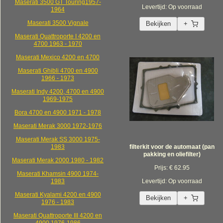
Maserati 3500 GT Touring1957-
Levertijd: Op voorraad
1964
Maserati 3500 Vignale
Bekijken
+
Maserati Quattroporte I 4200 en
4700 1963 - 1970
Maserati Mexico 4200 en 4700
Maserati Ghibli 4700 en 4900
1966 - 1973
Maserati Indy 4200, 4700 en 4900
1969-1975
Bora 4700 en 4900 1971 - 1978
Maserati Merak 3000 1972-1976
Maserati Merak SS 3000 1975-
1983
filterkit voor de automaat (pan
pakking en oliefilter)
Maserati Merak 2000 1980 - 1982
Prijs: € 62.95
Maserati Khamsin 4900 1974-
1983
Levertijd: Op voorraad
Maserati Kyalami 4200 en 4900
Bekijken
+
1976 - 1983
Maserati Quattroporte III 4200 en