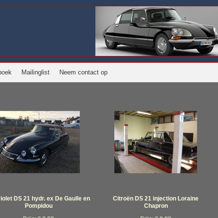
boek
Mailinglist
Neem contact op
iolet DS 21 hydr. ex De Gaulle en
Citroën DS 21 injection Loraine
Pompidou
Chapron