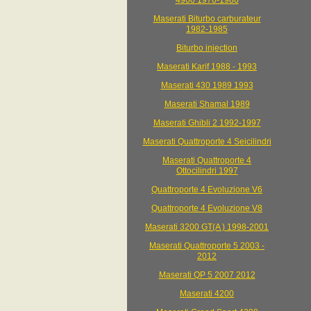
4900 1976-1986
Maserati Biturbo carburateur
1982-1985
Biturbo injection
Maserati Karif 1988 - 1993
Maserati 430 1989 1993
Maserati Shamal 1989
Maserati Ghibli 2 1992-1997
Maserati Quattroporte 4 Seicilindri
Maserati Quattroporte 4
Ottocilindri 1997
Quattroporte 4 Evoluzione V6
Quattroporte 4 Evoluzione V8
Maserati 3200 GT(A ) 1998-2001
Maserati Quattroporte 5 2003 -
2012
Maserati QP 5 2007 2012
Maserati 4200