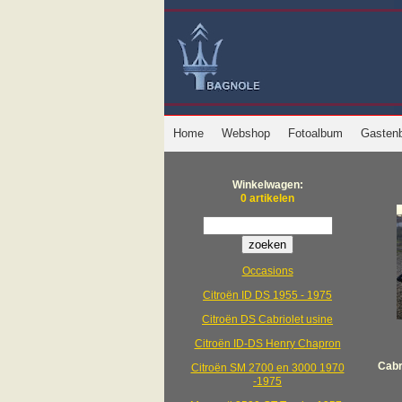
Home
Webshop
Fotoalbum
Gasten
Winkelwagen:
0 artikelen
Occasions
Citroën ID DS 1955 - 1975
Citroën DS Cabriolet usine
Citroën ID-DS Henry Chapron
Cabr
Citroën SM 2700 en 3000 1970
-1975