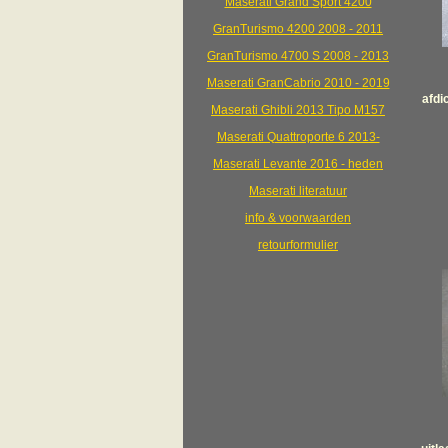
Maserati Grand Sport 4200
GranTurismo 4200 2008 - 2011
GranTurismo 4700 S 2008 - 2013
Maserati GranCabrio 2010 - 2019
afdi
Maserati Ghibli 2013 Tipo M157
Maserati Quattroporte 6 2013-
Maserati Levante 2016 - heden
Maserati literatuur
info & voorwaarden
retourformulier