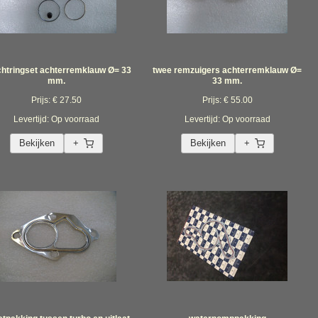
chtringset achterremklauw Ø= 33
twee remzuigers achterremklauw Ø=
mm.
33 mm.
Prijs: € 27.50
Prijs: € 55.00
Levertijd: Op voorraad
Levertijd: Op voorraad
Bekijken
+
Bekijken
+