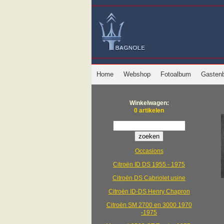
Home
Webshop
Fotoalbum
Gasten
Winkelwagen:
0 artikelen
Occasions
Citroën ID DS 1955 - 1975
Citroën DS Cabriolet usine
Citroën ID-DS Henry Chapron
Citroën SM 2700 en 3000 1970
-1975