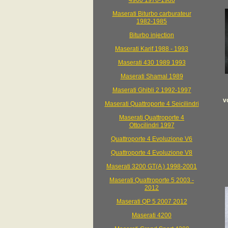
4900 1976-1986
Maserati Biturbo carburateur
1982-1985
Biturbo injection
Maserati Karif 1988 - 1993
Maserati 430 1989 1993
Maserati Shamal 1989
Maserati Ghibli 2 1992-1997
v
Maserati Quattroporte 4 Seicilindri
Maserati Quattroporte 4
Ottocilindri 1997
Quattroporte 4 Evoluzione V6
Quattroporte 4 Evoluzione V8
Maserati 3200 GT(A ) 1998-2001
Maserati Quattroporte 5 2003 -
2012
Maserati QP 5 2007 2012
Maserati 4200