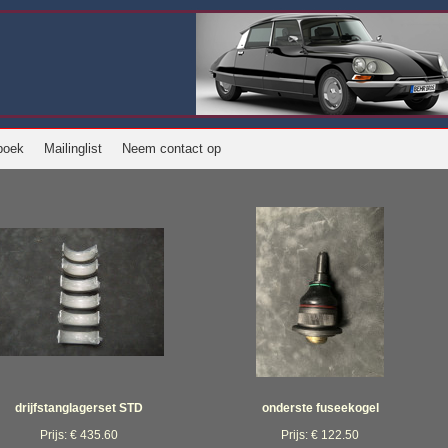
boek
Mailinglist
Neem contact op
drijfstanglagerset STD
onderste fuseekogel
Prijs: € 435.60
Prijs: € 122.50