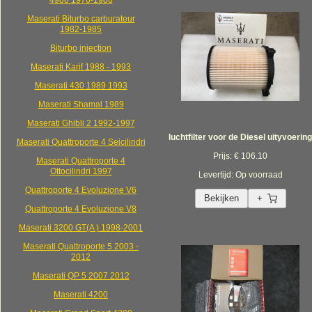
4900 1976-1986
Maserati Biturbo carburateur
1982-1985
Biturbo injection
Maserati Karif 1988 - 1993
Maserati 430 1989 1993
Maserati Shamal 1989
Maserati Ghibli 2 1992-1997
luchtfilter voor de Diesel uityvoering
Maserati Quattroporte 4 Seicilindri
Prijs: € 106.10
Maserati Quattroporte 4
Ottocilindri 1997
Levertijd: Op voorraad
Quattroporte 4 Evoluzione V6
Bekijken
+
Quattroporte 4 Evoluzione V8
Maserati 3200 GT(A ) 1998-2001
Maserati Quattroporte 5 2003 -
2012
Maserati QP 5 2007 2012
Maserati 4200