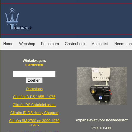
Home
Webshop
Fotoalbum
Gastenboek
Mailinglist
Neem cont
Winkelwagen:
0 artikelen
Occasions
Citroën ID DS 1955 - 1975
Citroën DS Cabriolet usine
Citroën ID-DS Henry Chapron
expansievat voor koelvloeistof
Citroën SM 2700 en 3000 1970
-1975
Prijs: € 84.80