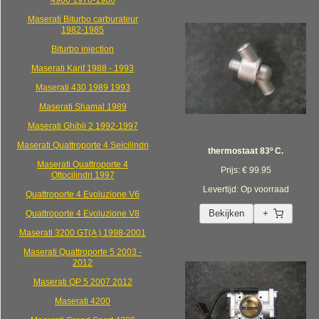
4900 1976-1986
Maserati Biturbo carburateur
1982-1985
Biturbo injection
Maserati Karif 1988 - 1993
Maserati 430 1989 1993
Maserati Shamal 1989
Maserati Ghibli 2 1992-1997
Maserati Quattroporte 4 Seicilindri
thermostaat 83º C.
Maserati Quattroporte 4
Prijs: € 99.95
Ottocilindri 1997
Levertijd: Op voorraad
Quattroporte 4 Evoluzione V6
Bekijken
+
Quattroporte 4 Evoluzione V8
Maserati 3200 GT(A ) 1998-2001
Maserati Quattroporte 5 2003 -
2012
Maserati QP 5 2007 2012
Maserati 4200