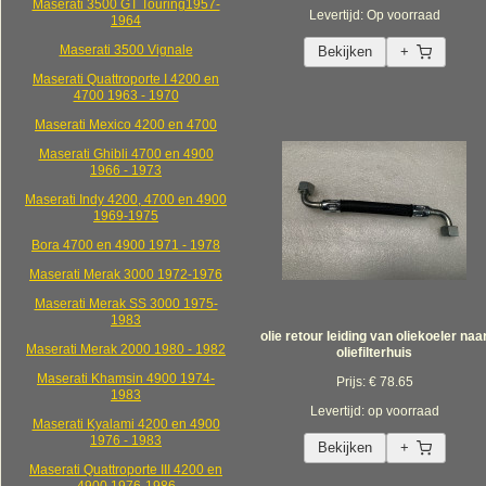
Maserati 3500 GT Touring1957-
Levertijd: Op voorraad
1964
Maserati 3500 Vignale
Bekijken
+
Maserati Quattroporte I 4200 en
4700 1963 - 1970
Maserati Mexico 4200 en 4700
Maserati Ghibli 4700 en 4900
1966 - 1973
Maserati Indy 4200, 4700 en 4900
1969-1975
Bora 4700 en 4900 1971 - 1978
Maserati Merak 3000 1972-1976
Maserati Merak SS 3000 1975-
1983
olie retour leiding van oliekoeler naa
Maserati Merak 2000 1980 - 1982
oliefilterhuis
Maserati Khamsin 4900 1974-
Prijs: € 78.65
1983
Levertijd: op voorraad
Maserati Kyalami 4200 en 4900
1976 - 1983
Bekijken
+
Maserati Quattroporte III 4200 en