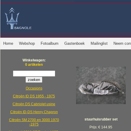
Home
Webshop
Fotoalbum
Gastenboek
Mailinglist
Neem cont
Winkelwagen:
0 artikelen
Occasions
Citroën ID DS 1955 - 1975
Citroën DS Cabriolet usine
Citroën ID-DS Henry Chapron
stuurhuisrubber set
Citroën SM 2700 en 3000 1970
-1975
Prijs: € 144.95