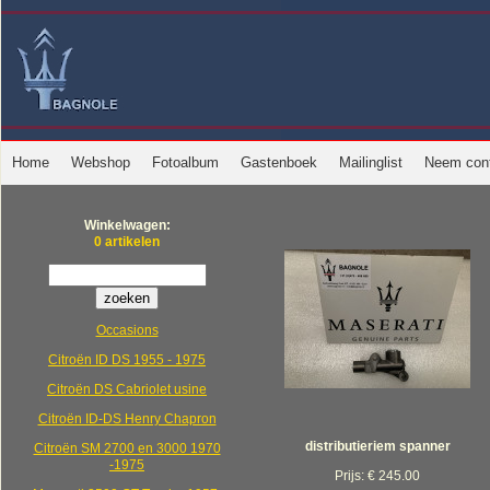
Home
Webshop
Fotoalbum
Gastenboek
Mailinglist
Neem cont
Winkelwagen:
0 artikelen
Occasions
Citroën ID DS 1955 - 1975
Citroën DS Cabriolet usine
Citroën ID-DS Henry Chapron
distributieriem spanner
Citroën SM 2700 en 3000 1970
-1975
Prijs: € 245.00