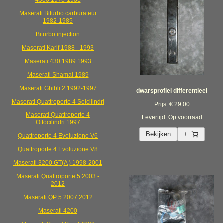
4900 1976-1986
Maserati Biturbo carburateur
1982-1985
Biturbo injection
Maserati Karif 1988 - 1993
Maserati 430 1989 1993
Maserati Shamal 1989
Maserati Ghibli 2 1992-1997
dwarsprofiel differentieel
Maserati Quattroporte 4 Seicilindri
Prijs: € 29.00
Maserati Quattroporte 4
Levertijd: Op voorraad
Ottocilindri 1997
Bekijken
+
Quattroporte 4 Evoluzione V6
Quattroporte 4 Evoluzione V8
Maserati 3200 GT(A ) 1998-2001
Maserati Quattroporte 5 2003 -
2012
Maserati QP 5 2007 2012
Maserati 4200