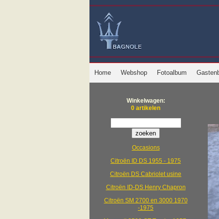
Home
Webshop
Fotoalbum
Gasten
Winkelwagen:
0 artikelen
Occasions
Citroën ID DS 1955 - 1975
Citroën DS Cabriolet usine
Citroën ID-DS Henry Chapron
Citroën SM 2700 en 3000 1970
-1975