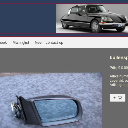
boek
Mailinglist
Neem contact op
buitensp
Prijs: € 0.00
Artikelnum
Levertijd: 
Artikelgroe
+