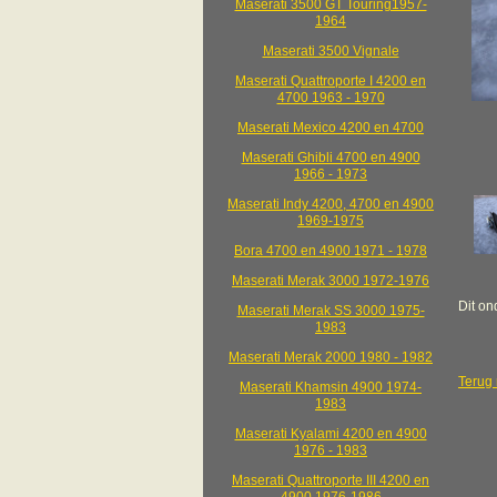
Maserati 3500 GT Touring1957-
1964
Maserati 3500 Vignale
Maserati Quattroporte I 4200 en
4700 1963 - 1970
Maserati Mexico 4200 en 4700
Maserati Ghibli 4700 en 4900
1966 - 1973
Maserati Indy 4200, 4700 en 4900
1969-1975
Bora 4700 en 4900 1971 - 1978
Maserati Merak 3000 1972-1976
Dit on
Maserati Merak SS 3000 1975-
1983
Maserati Merak 2000 1980 - 1982
Terug 
Maserati Khamsin 4900 1974-
1983
Maserati Kyalami 4200 en 4900
1976 - 1983
Maserati Quattroporte III 4200 en