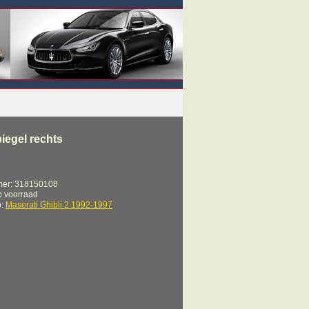
iegel rechts
mer: 318150108
op voorraad
p:
Maserati Ghibli 2 1992-1997