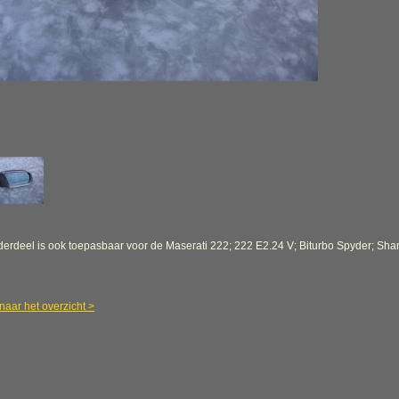
derdeel is ook toepasbaar voor de Maserati 222; 222 E2.24 V; Biturbo Spyder; Sham
naar het overzicht >