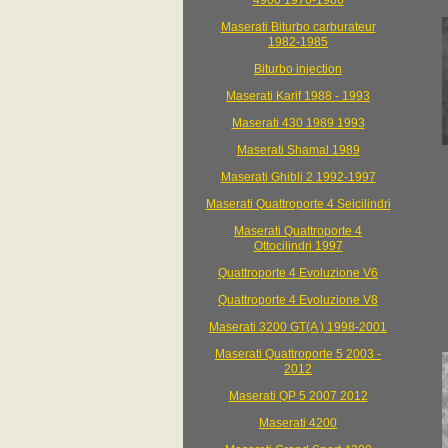
4900 1976-1986
Maserati Biturbo carburateur
1982-1985
Biturbo injection
Maserati Karif 1988 - 1993
Maserati 430 1989 1993
Maserati Shamal 1989
Maserati Ghibli 2 1992-1997
Maserati Quattroporte 4 Seicilindri
Maserati Quattroporte 4
Ottocilindri 1997
Quattroporte 4 Evoluzione V6
Quattroporte 4 Evoluzione V8
Maserati 3200 GT(A ) 1998-2001
Maserati Quattroporte 5 2003 -
2012
Maserati QP 5 2007 2012
Maserati 4200