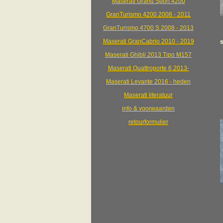
Maserati Grand Sport 4200
GranTurismo 4200 2008 - 2011
GranTurismo 4700 S 2008 - 2013
Maserati GranCabrio 2010 - 2019
Maserati Ghibli 2013 Tipo M157
Maserati Quattroporte 6 2013-
Maserati Levante 2016 - heden
Maserati literatuur
info & voorwaarden
retourformulier