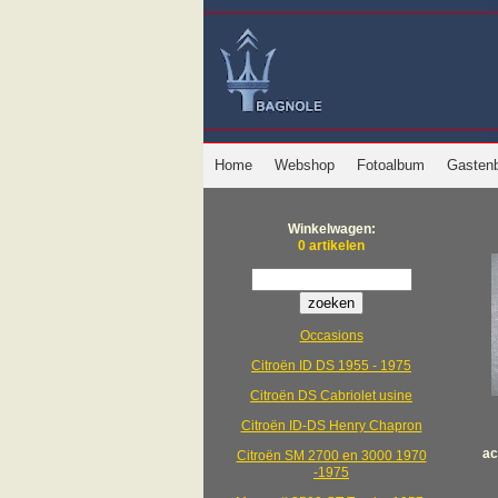
Home
Webshop
Fotoalbum
Gasten
Winkelwagen:
0 artikelen
Occasions
Citroën ID DS 1955 - 1975
Citroën DS Cabriolet usine
Citroën ID-DS Henry Chapron
ac
Citroën SM 2700 en 3000 1970
-1975