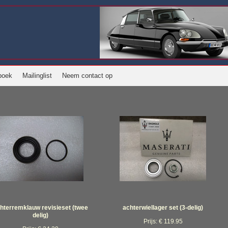
boek
Mailinglist
Neem contact op
hterremklauw revisieset (twee
achterwiellager set (3-delig)
delig)
Prijs: € 119.95