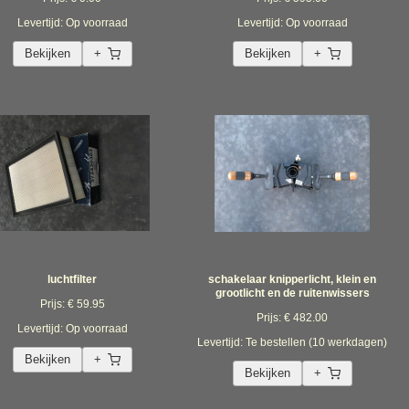
Levertijd: Op voorraad
Levertijd: Op voorraad
Bekijken
+
Bekijken
+
luchtfilter
schakelaar knipperlicht, klein en
grootlicht en de ruitenwissers
Prijs: € 59.95
Prijs: € 482.00
Levertijd: Op voorraad
Levertijd: Te bestellen (10 werkdagen)
Bekijken
+
Bekijken
+