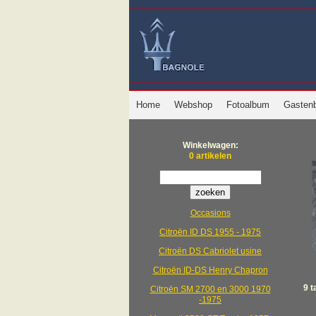
Home
Webshop
Fotoalbum
Gasten
Winkelwagen:
0 artikelen
Occasions
Citroën ID DS 1955 - 1975
Citroën DS Cabriolet usine
Citroën ID-DS Henry Chapron
9 t
Citroën SM 2700 en 3000 1970
-1975