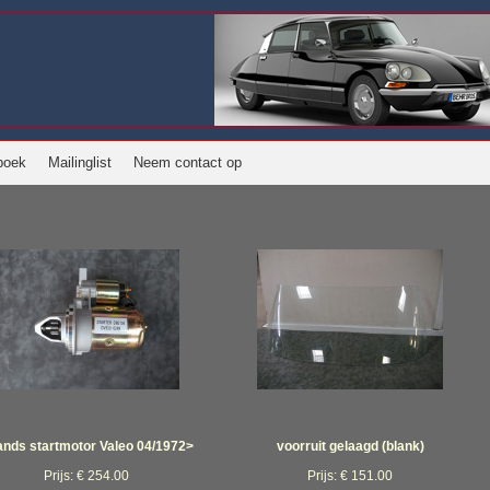
boek
Mailinglist
Neem contact op
ands startmotor Valeo 04/1972>
voorruit gelaagd (blank)
Prijs: € 254.00
Prijs: € 151.00