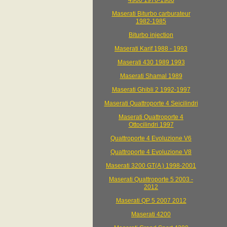
4900 1976-1986
Maserati Biturbo carburateur
1982-1985
Biturbo injection
Maserati Karif 1988 - 1993
Maserati 430 1989 1993
Maserati Shamal 1989
Maserati Ghibli 2 1992-1997
Maserati Quattroporte 4 Seicilindri
Maserati Quattroporte 4
Ottocilindri 1997
Quattroporte 4 Evoluzione V6
Quattroporte 4 Evoluzione V8
Maserati 3200 GT(A ) 1998-2001
Maserati Quattroporte 5 2003 -
2012
Maserati QP 5 2007 2012
Maserati 4200