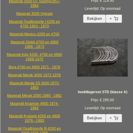
Prijs: € 119.50
Maserati 3500 GT Touring1957-
1964
Levertijd: Op voorraad
Maserati 3500 Vignale
Bekijken
+
Maserati Quattroporte I 4200 en
4700 1963 - 1970
Maserati Mexico 4200 en 4700
Maserati Ghibli 4700 en 4900
1966 - 1973
Maserati Indy 4200, 4700 en 4900
1969-1975
Bora 4700 en 4900 1971 - 1978
Maserati Merak 3000 1972-1976
Maserati Merak SS 3000 1975-
1983
hoofdlagerset STD (klasse A)
Maserati Merak 2000 1980 - 1982
Prijs: € 295.00
Maserati Khamsin 4900 1974-
1983
Levertijd: Op voorraad
Maserati Kyalami 4200 en 4900
Bekijken
+
1976 - 1983
Maserati Quattroporte III 4200 en