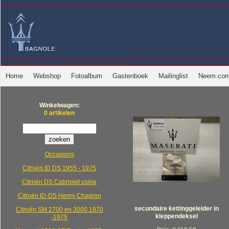
Home
Webshop
Fotoalbum
Gastenboek
Mailinglist
Neem cont
Winkelwagen:
0 artikelen
Occasions
Citroën ID DS 1955 - 1975
Citroën DS Cabriolet usine
Citroën ID-DS Henry Chapron
secundaire kettinggeleider in
Citroën SM 2700 en 3000 1970
kleppendeksel
-1975