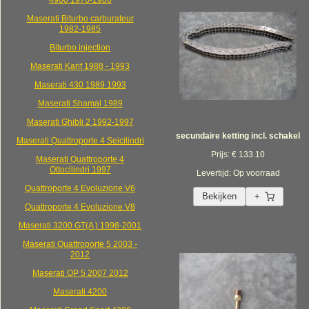
4900 1976-1986
Maserati Biturbo carburateur
1982-1985
Biturbo injection
Maserati Karif 1988 - 1993
Maserati 430 1989 1993
Maserati Shamal 1989
Maserati Ghibli 2 1992-1997
secundaire ketting incl. schakel
Maserati Quattroporte 4 Seicilindri
Prijs: € 133.10
Maserati Quattroporte 4
Ottocilindri 1997
Levertijd: Op voorraad
Quattroporte 4 Evoluzione V6
Bekijken
+
Quattroporte 4 Evoluzione V8
Maserati 3200 GT(A ) 1998-2001
Maserati Quattroporte 5 2003 -
2012
Maserati QP 5 2007 2012
Maserati 4200