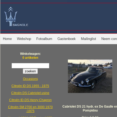
Home
Webshop
Fotoalbum
Gastenboek
Mailinglist
Neem cont
Winkelwagen:
0 artikelen
Occasions
Citroën ID DS 1955 - 1975
Citroën DS Cabriolet usine
Citroën ID-DS Henry Chapron
Cabriolet DS 21 hydr. ex De Gaulle e
Citroën SM 2700 en 3000 1970
Pompidou
-1975