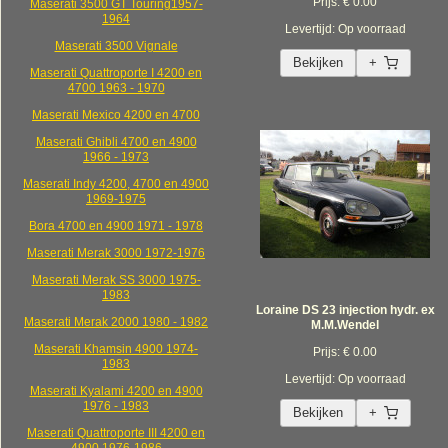
Prijs: € 0.00
Maserati 3500 GT Touring1957-
1964
Levertijd: Op voorraad
Maserati 3500 Vignale
Bekijken
+
Maserati Quattroporte I 4200 en
4700 1963 - 1970
Maserati Mexico 4200 en 4700
Maserati Ghibli 4700 en 4900
1966 - 1973
Maserati Indy 4200, 4700 en 4900
1969-1975
Bora 4700 en 4900 1971 - 1978
Maserati Merak 3000 1972-1976
Maserati Merak SS 3000 1975-
1983
Loraine DS 23 injection hydr. ex
Maserati Merak 2000 1980 - 1982
M.M.Wendel
Maserati Khamsin 4900 1974-
Prijs: € 0.00
1983
Levertijd: Op voorraad
Maserati Kyalami 4200 en 4900
1976 - 1983
Bekijken
+
Maserati Quattroporte III 4200 en